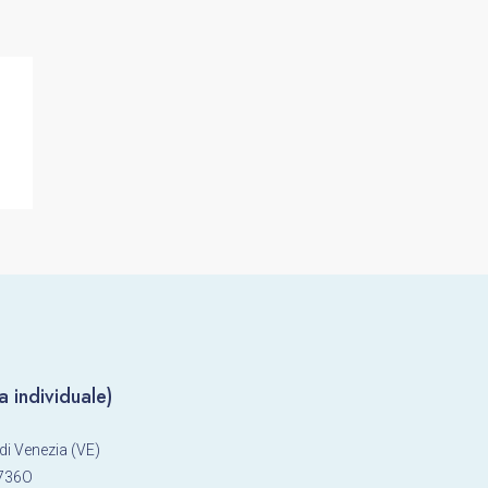
 individuale)
di Venezia (VE)
L736O