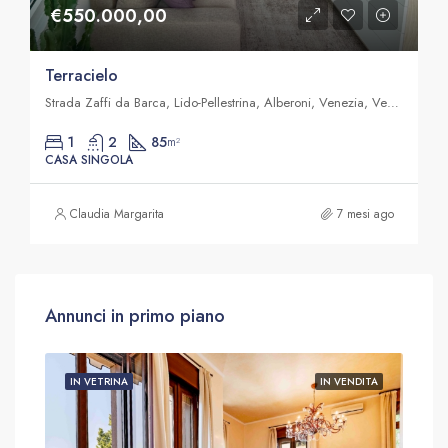
€550.000,00
Terracielo
Strada Zaffi da Barca, Lido-Pellestrina, Alberoni, Venezia, Veneto, Italia
1
2
85
m²
CASA SINGOLA
Claudia Margarita
7 mesi ago
Annunci in primo piano
DITA
IN VETRINA
IN VENDITA
IN 