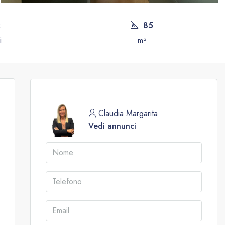
2
85
i
m²
Claudia Margarita
Vedi annunci