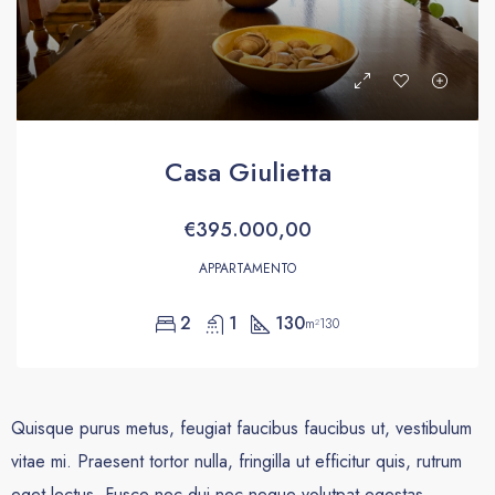
Casa Giulietta
€395.000,00
APPARTAMENTO
2
1
130
m²130
Quisque purus metus, feugiat faucibus faucibus ut, vestibulum
vitae mi. Praesent tortor nulla, fringilla ut efficitur quis, rutrum
eget lectus. Fusce nec dui nec neque volutpat egestas.