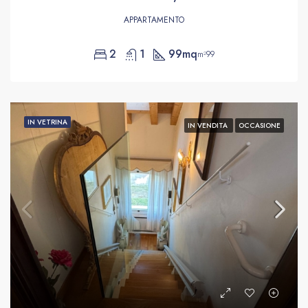
APPARTAMENTO
2
1
99mq
m²99
IN VETRINA
IN VENDITA
OCCASIONE